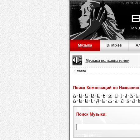
Музыка
Dj Mixes
А
Музыка пользователей
назад
Поиск Композиций по Названию 
A
B
C
D
E
F
G
H
I
J
K
L
·
·
·
·
·
·
·
·
·
·
·
А
Б
В
Г
Д
Е
Ж
З
И
К
Л
·
·
·
·
·
·
·
·
·
·
·
Поиск Музыки: