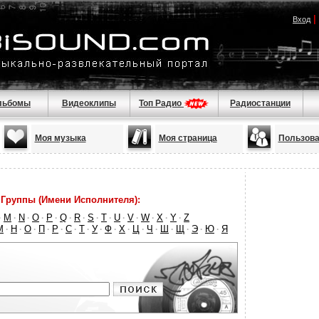
|
Вход
льбомы
Видеоклипы
Топ Радио
Радиостанции
Моя музыка
Моя страница
Пользова
Группы (Имени Исполнителя):
M
N
O
P
Q
R
S
T
U
V
W
X
Y
Z
·
·
·
·
·
·
·
·
·
·
·
·
·
·
М
Н
О
П
Р
С
Т
У
Ф
Х
Ц
Ч
Ш
Щ
Э
Ю
Я
·
·
·
·
·
·
·
·
·
·
·
·
·
·
·
·