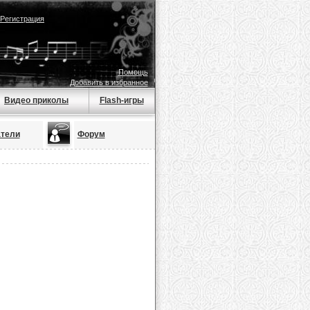
Регистрация
Помощь
Добавить в избранное
Видео приколы
Flash-игры
тели
Форум