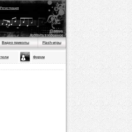
Регистрация
Помощь
Добавить в избранное
Видео приколы
Flash-игры
тели
Форум