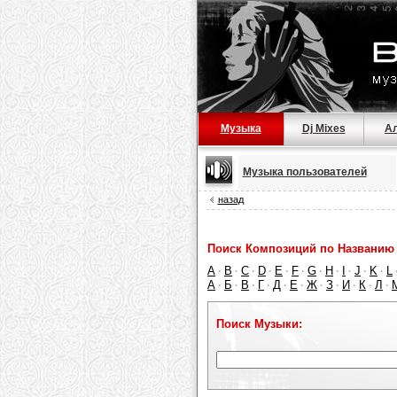
Музыка
Dj Mixes
А
Музыка пользователей
назад
Поиск Композиций по Названию 
A
B
C
D
E
F
G
H
I
J
K
L
·
·
·
·
·
·
·
·
·
·
·
А
Б
В
Г
Д
Е
Ж
З
И
К
Л
·
·
·
·
·
·
·
·
·
·
·
Поиск Музыки: