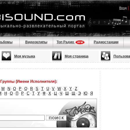
|
Вход
льбомы
Видеоклипы
Топ Радио
Радиостанции
Моя музыка
Моя страница
Пользова
Группы (Имени Исполнителя):
M
N
O
P
Q
R
S
T
U
V
W
X
Y
Z
·
·
·
·
·
·
·
·
·
·
·
·
·
·
М
Н
О
П
Р
С
Т
У
Ф
Х
Ц
Ч
Ш
Щ
Э
Ю
Я
·
·
·
·
·
·
·
·
·
·
·
·
·
·
·
·