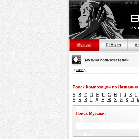
Музыка
Dj Mixes
А
Музыка пользователей
назад
Поиск Композиций по Названию 
A
B
C
D
E
F
G
H
I
J
K
L
·
·
·
·
·
·
·
·
·
·
·
А
Б
В
Г
Д
Е
Ж
З
И
К
Л
·
·
·
·
·
·
·
·
·
·
·
Поиск Музыки: