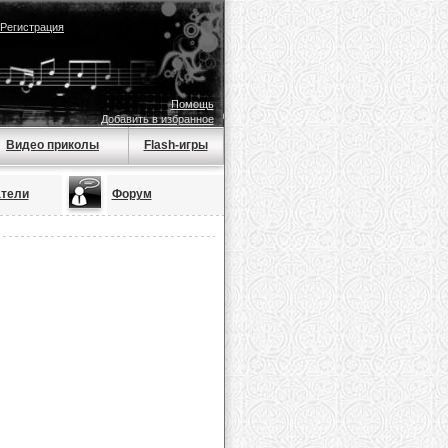
Регистрация
Помощь
Добавить в избранное
Видео приколы
Flash-игры
тели
Форум