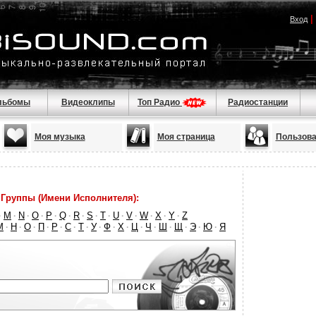
|
Вход
льбомы
Видеоклипы
Топ Радио
Радиостанции
Моя музыка
Моя страница
Пользова
Группы (Имени Исполнителя):
M
N
O
P
Q
R
S
T
U
V
W
X
Y
Z
·
·
·
·
·
·
·
·
·
·
·
·
·
·
М
Н
О
П
Р
С
Т
У
Ф
Х
Ц
Ч
Ш
Щ
Э
Ю
Я
·
·
·
·
·
·
·
·
·
·
·
·
·
·
·
·