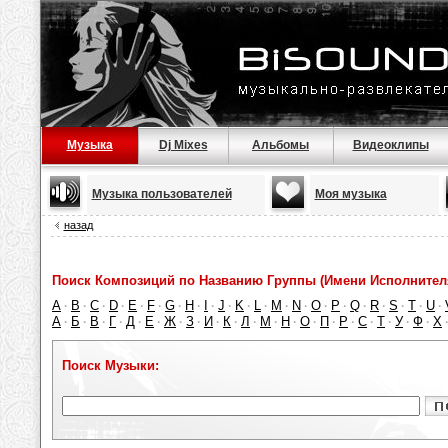
Музыка
Dj Mixes
Альбомы
Видеоклипы
Музыка пользователей
Моя музыка
назад
Поиск Композиций по Названию Группы (Имени Исполнител
A
B
C
D
E
F
G
H
I
J
K
L
M
N
O
P
Q
R
S
T
U
·
·
·
·
·
·
·
·
·
·
·
·
·
·
·
·
·
·
·
·
·
А
Б
В
Г
Д
Е
Ж
З
И
К
Л
М
Н
О
П
Р
С
Т
У
Ф
Х
·
·
·
·
·
·
·
·
·
·
·
·
·
·
·
·
·
·
·
·
Поиск Музыки: