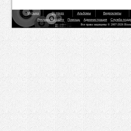
Музыка
Dj mixes
Альбомы
Видеоклипы
Реклама на сайте
Помощь
Администрация
Служба подд
Все права защищены © 2007-2026 Biso