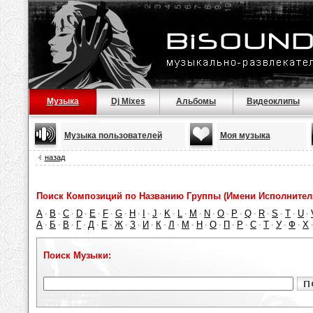
Музыка
Dj Mixes
Альбомы
Видеоклипы
Музыка пользователей
Моя музыка
назад
Поиск Композиций по Названию Группы (Имени Исполнител
A
B
C
D
E
F
G
H
I
J
K
L
M
N
O
P
Q
R
S
T
U
·
·
·
·
·
·
·
·
·
·
·
·
·
·
·
·
·
·
·
·
·
А
Б
В
Г
Д
Е
Ж
З
И
К
Л
М
Н
О
П
Р
С
Т
У
Ф
Х
·
·
·
·
·
·
·
·
·
·
·
·
·
·
·
·
·
·
·
·
Поиск Музыки: