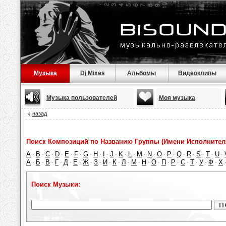
Музыка
Dj Mixes
Альбомы
Видеоклипы
Музыка пользователей
Моя музыка
назад
Поиск Композиций по Названию Группы (Имени Исполнител
A
B
C
D
E
F
G
H
I
J
K
L
M
N
O
P
Q
R
S
T
U
·
·
·
·
·
·
·
·
·
·
·
·
·
·
·
·
·
·
·
·
·
А
Б
В
Г
Д
Е
Ж
З
И
К
Л
М
Н
О
П
Р
С
Т
У
Ф
Х
·
·
·
·
·
·
·
·
·
·
·
·
·
·
·
·
·
·
·
·
Поиск Музыки: