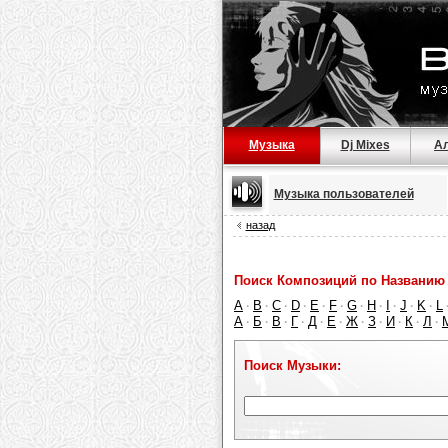
Музыка
Dj Mixes
А
Музыка пользователей
назад
Поиск Композиций по Названию 
A
B
C
D
E
F
G
H
I
J
K
L
·
·
·
·
·
·
·
·
·
·
·
А
Б
В
Г
Д
Е
Ж
З
И
К
Л
·
·
·
·
·
·
·
·
·
·
·
Поиск Музыки: