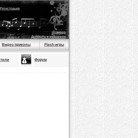
Регистрация
Помощь
Добавить в избранное
Видео приколы
Flash-игры
тели
Форум