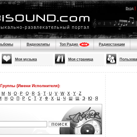
|
Вход
льбомы
Видеоклипы
Топ Радио
Радиостанции
Моя музыка
Моя страница
Пользова
Группы (Имени Исполнителя):
M
N
O
P
Q
R
S
T
U
V
W
X
Y
Z
·
·
·
·
·
·
·
·
·
·
·
·
·
·
М
Н
О
П
Р
С
Т
У
Ф
Х
Ц
Ч
Ш
Щ
Э
Ю
Я
·
·
·
·
·
·
·
·
·
·
·
·
·
·
·
·