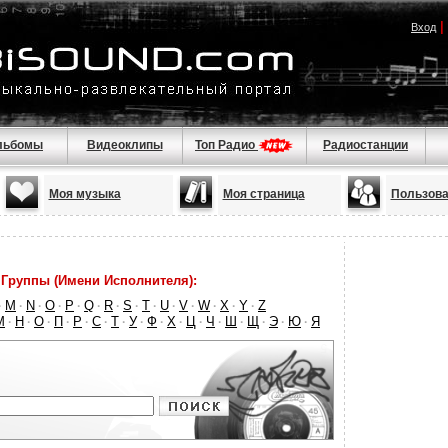
|
Вход
льбомы
Видеоклипы
Топ Радио
Радиостанции
Моя музыка
Моя страница
Пользова
Группы (Имени Исполнителя):
M
N
O
P
Q
R
S
T
U
V
W
X
Y
Z
·
·
·
·
·
·
·
·
·
·
·
·
·
·
М
Н
О
П
Р
С
Т
У
Ф
Х
Ц
Ч
Ш
Щ
Э
Ю
Я
·
·
·
·
·
·
·
·
·
·
·
·
·
·
·
·