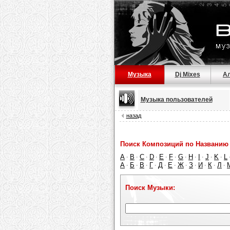
Музыка
Dj Mixes
А
Музыка пользователей
назад
Поиск Композиций по Названию 
A
B
C
D
E
F
G
H
I
J
K
L
·
·
·
·
·
·
·
·
·
·
·
А
Б
В
Г
Д
Е
Ж
З
И
К
Л
·
·
·
·
·
·
·
·
·
·
·
Поиск Музыки: