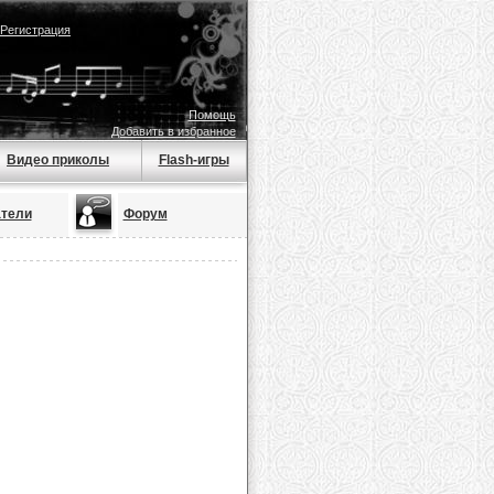
Регистрация
Помощь
Добавить в избранное
Видео приколы
Flash-игры
тели
Форум