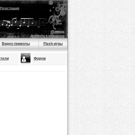
Регистрация
Помощь
Добавить в избранное
Видео приколы
Flash-игры
тели
Форум