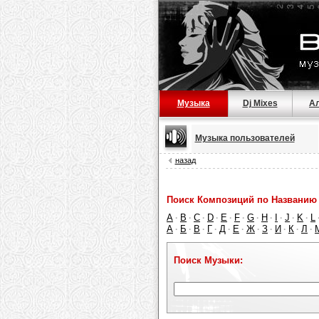
Музыка
Dj Mixes
А
Музыка пользователей
назад
Поиск Композиций по Названию 
A
B
C
D
E
F
G
H
I
J
K
L
·
·
·
·
·
·
·
·
·
·
·
А
Б
В
Г
Д
Е
Ж
З
И
К
Л
·
·
·
·
·
·
·
·
·
·
·
Поиск Музыки: