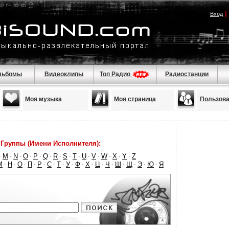
|
Вход
льбомы
Видеоклипы
Топ Радио
Радиостанции
Моя музыка
Моя страница
Пользова
Группы (Имени Исполнителя):
M
N
O
P
Q
R
S
T
U
V
W
X
Y
Z
·
·
·
·
·
·
·
·
·
·
·
·
·
·
М
Н
О
П
Р
С
Т
У
Ф
Х
Ц
Ч
Ш
Щ
Э
Ю
Я
·
·
·
·
·
·
·
·
·
·
·
·
·
·
·
·