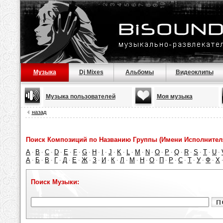
Музыка
Dj Mixes
Альбомы
Видеоклипы
Музыка пользователей
Моя музыка
назад
Поиск Композиций по Названию Группы (Имени Исполнител
A
B
C
D
E
F
G
H
I
J
K
L
M
N
O
P
Q
R
S
T
U
·
·
·
·
·
·
·
·
·
·
·
·
·
·
·
·
·
·
·
·
·
А
Б
В
Г
Д
Е
Ж
З
И
К
Л
М
Н
О
П
Р
С
Т
У
Ф
Х
·
·
·
·
·
·
·
·
·
·
·
·
·
·
·
·
·
·
·
·
Поиск Музыки: