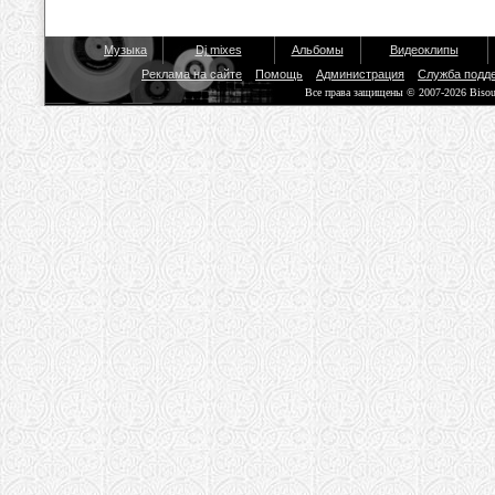
Музыка
Dj mixes
Альбомы
Видеоклипы
Реклама на сайте
Помощь
Администрация
Служба подд
Все права защищены © 2007-2026 Biso