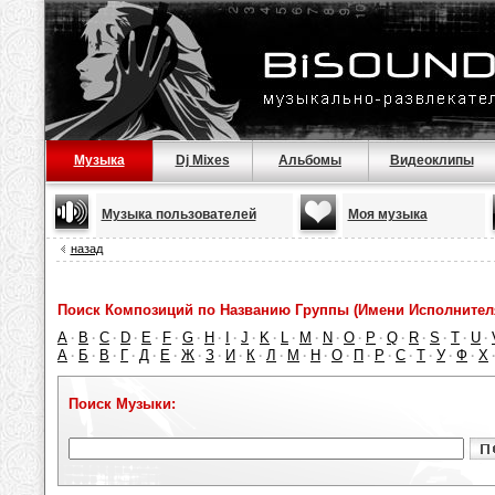
Музыка
Dj Mixes
Альбомы
Видеоклипы
Музыка пользователей
Моя музыка
назад
Поиск Композиций по Названию Группы (Имени Исполнител
A
B
C
D
E
F
G
H
I
J
K
L
M
N
O
P
Q
R
S
T
U
·
·
·
·
·
·
·
·
·
·
·
·
·
·
·
·
·
·
·
·
·
А
Б
В
Г
Д
Е
Ж
З
И
К
Л
М
Н
О
П
Р
С
Т
У
Ф
Х
·
·
·
·
·
·
·
·
·
·
·
·
·
·
·
·
·
·
·
·
Поиск Музыки: