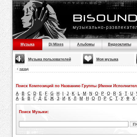
Музыка
Dj Mixes
Альбомы
Видеоклипы
Музыка пользователей
Моя музыка
назад
Поиск Композиций по Названию Группы (Имени Исполнител
A
B
C
D
E
F
G
H
I
J
K
L
M
N
O
P
Q
R
S
T
U
·
·
·
·
·
·
·
·
·
·
·
·
·
·
·
·
·
·
·
·
·
А
Б
В
Г
Д
Е
Ж
З
И
К
Л
М
Н
О
П
Р
С
Т
У
Ф
Х
·
·
·
·
·
·
·
·
·
·
·
·
·
·
·
·
·
·
·
·
Поиск Музыки: