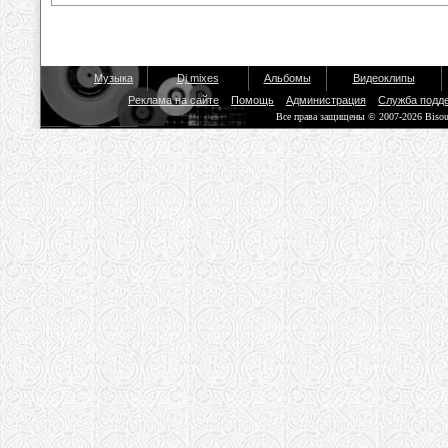
Музыка
Dj mixes
Альбомы
Видеоклипы
Реклама на сайте
Помощь
Администрация
Служба подд
Все права защищены © 2007-2026 Biso