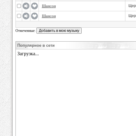
Шансон
Щер
Шансон
Щер
Отмеченные:
Популярное в сети