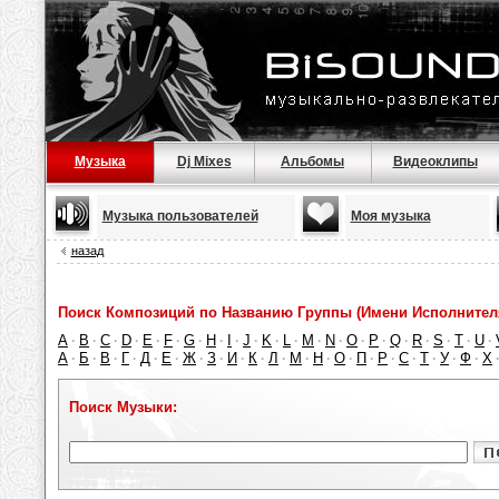
Музыка
Dj Mixes
Альбомы
Видеоклипы
Музыка пользователей
Моя музыка
назад
Поиск Композиций по Названию Группы (Имени Исполнител
A
B
C
D
E
F
G
H
I
J
K
L
M
N
O
P
Q
R
S
T
U
·
·
·
·
·
·
·
·
·
·
·
·
·
·
·
·
·
·
·
·
·
А
Б
В
Г
Д
Е
Ж
З
И
К
Л
М
Н
О
П
Р
С
Т
У
Ф
Х
·
·
·
·
·
·
·
·
·
·
·
·
·
·
·
·
·
·
·
·
Поиск Музыки: