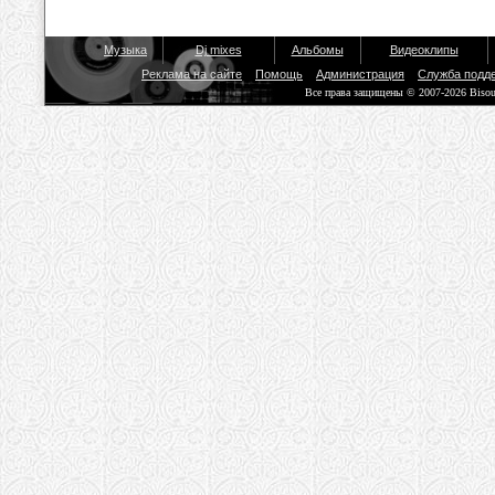
Музыка
Dj mixes
Альбомы
Видеоклипы
Реклама на сайте
Помощь
Администрация
Служба подд
Все права защищены © 2007-2026 Biso