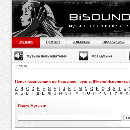
Музыка
Dj Mixes
Альбомы
Видеоклипы
Музыка пользователей
Моя музыка
назад
Поиск Композиций по Названию Группы (Имени Исполнител
A
B
C
D
E
F
G
H
I
J
K
L
M
N
O
P
Q
R
S
T
U
·
·
·
·
·
·
·
·
·
·
·
·
·
·
·
·
·
·
·
·
·
А
Б
В
Г
Д
Е
Ж
З
И
К
Л
М
Н
О
П
Р
С
Т
У
Ф
Х
·
·
·
·
·
·
·
·
·
·
·
·
·
·
·
·
·
·
·
·
Поиск Музыки: