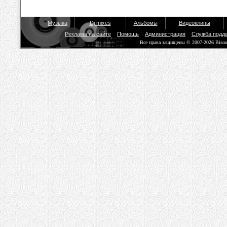
Музыка
Dj mixes
Альбомы
Видеоклипы
Реклама на сайте
Помощь
Администрация
Служба подд
Все права защищены © 2007-2026 Biso