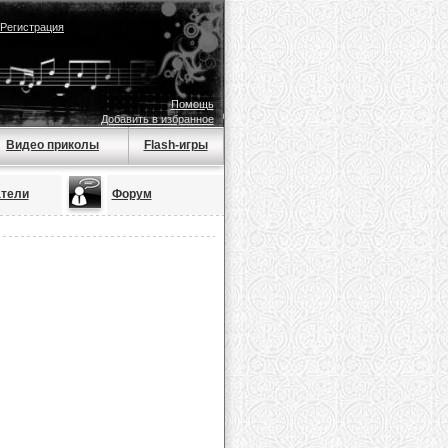
Регистрация
Помощь
Добавить в избранное
Видео приколы
Flash-игры
тели
Форум