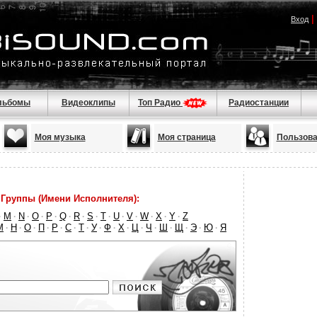
|
Вход
льбомы
Видеоклипы
Топ Радио
Радиостанции
Моя музыка
Моя страница
Пользова
Группы (Имени Исполнителя):
M
N
O
P
Q
R
S
T
U
V
W
X
Y
Z
·
·
·
·
·
·
·
·
·
·
·
·
·
·
М
Н
О
П
Р
С
Т
У
Ф
Х
Ц
Ч
Ш
Щ
Э
Ю
Я
·
·
·
·
·
·
·
·
·
·
·
·
·
·
·
·