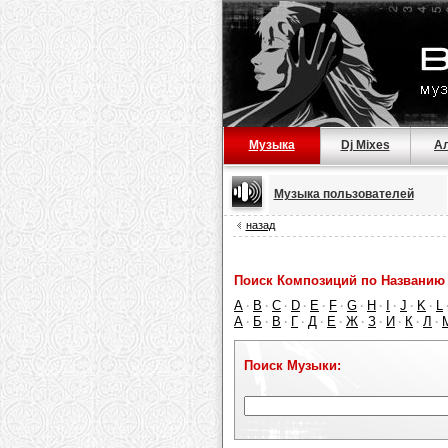
Музыка
Dj Mixes
А
Музыка пользователей
назад
Поиск Композиций по Названию 
A
B
C
D
E
F
G
H
I
J
K
L
·
·
·
·
·
·
·
·
·
·
·
А
Б
В
Г
Д
Е
Ж
З
И
К
Л
·
·
·
·
·
·
·
·
·
·
·
Поиск Музыки: