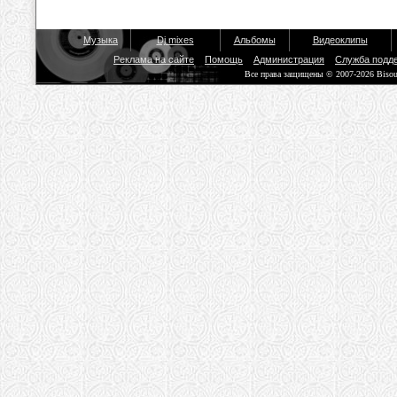
Музыка
Dj mixes
Альбомы
Видеоклипы
Реклама на сайте
Помощь
Администрация
Служба подд
Все права защищены © 2007-2026 Biso