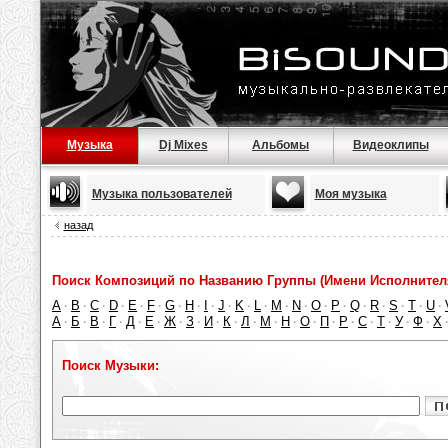
Музыка
Dj Mixes
Альбомы
Видеоклипы
Музыка пользователей
Моя музыка
назад
Поиск Композиций по Названию Группы (Имени Исполнител
A
B
C
D
E
F
G
H
I
J
K
L
M
N
O
P
Q
R
S
T
U
·
·
·
·
·
·
·
·
·
·
·
·
·
·
·
·
·
·
·
·
·
А
Б
В
Г
Д
Е
Ж
З
И
К
Л
М
Н
О
П
Р
С
Т
У
Ф
Х
·
·
·
·
·
·
·
·
·
·
·
·
·
·
·
·
·
·
·
·
Поиск Музыки: