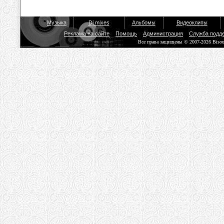
Музыка
Dj mixes
Альбомы
Видеоклипы
Реклама на сайте
Помощь
Администрация
Служба подд
Все права защищены © 2007-2026 Biso