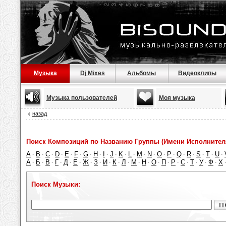
Музыка
Dj Mixes
Альбомы
Видеоклипы
Музыка пользователей
Моя музыка
назад
Поиск Композиций по Названию Группы (Имени Исполнител
A
B
C
D
E
F
G
H
I
J
K
L
M
N
O
P
Q
R
S
T
U
·
·
·
·
·
·
·
·
·
·
·
·
·
·
·
·
·
·
·
·
·
А
Б
В
Г
Д
Е
Ж
З
И
К
Л
М
Н
О
П
Р
С
Т
У
Ф
Х
·
·
·
·
·
·
·
·
·
·
·
·
·
·
·
·
·
·
·
·
Поиск Музыки: