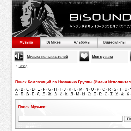
Музыка
Dj Mixes
Альбомы
Видеоклипы
Музыка пользователей
Моя музыка
назад
Поиск Композиций по Названию Группы (Имени Исполнител
A
B
C
D
E
F
G
H
I
J
K
L
M
N
O
P
Q
R
S
T
U
·
·
·
·
·
·
·
·
·
·
·
·
·
·
·
·
·
·
·
·
·
А
Б
В
Г
Д
Е
Ж
З
И
К
Л
М
Н
О
П
Р
С
Т
У
Ф
Х
·
·
·
·
·
·
·
·
·
·
·
·
·
·
·
·
·
·
·
·
Поиск Музыки: