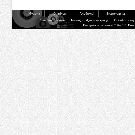
Музыка
Dj mixes
Альбомы
Видеоклипы
Реклама на сайте
Помощь
Администрация
Служба подд
Все права защищены © 2007-2026 Biso