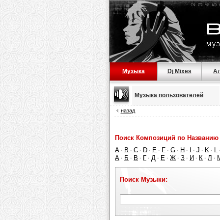
Музыка
Dj Mixes
А
Музыка пользователей
назад
Поиск Композиций по Названию 
A
B
C
D
E
F
G
H
I
J
K
L
·
·
·
·
·
·
·
·
·
·
·
А
Б
В
Г
Д
Е
Ж
З
И
К
Л
·
·
·
·
·
·
·
·
·
·
·
Поиск Музыки: