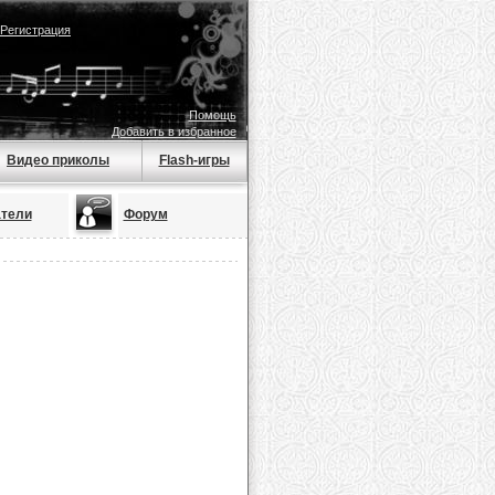
Регистрация
Помощь
Добавить в избранное
Видео приколы
Flash-игры
тели
Форум