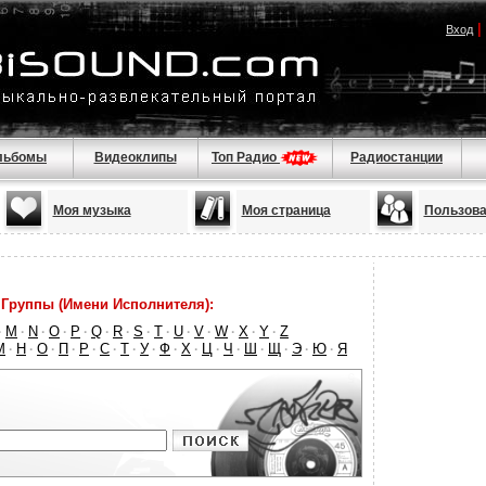
|
Вход
льбомы
Видеоклипы
Топ Радио
Радиостанции
Моя музыка
Моя страница
Пользова
Группы (Имени Исполнителя):
M
N
O
P
Q
R
S
T
U
V
W
X
Y
Z
·
·
·
·
·
·
·
·
·
·
·
·
·
·
М
Н
О
П
Р
С
Т
У
Ф
Х
Ц
Ч
Ш
Щ
Э
Ю
Я
·
·
·
·
·
·
·
·
·
·
·
·
·
·
·
·