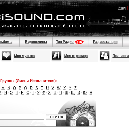
|
Вход
льбомы
Видеоклипы
Топ Радио
Радиостанции
Моя музыка
Моя страница
Пользова
Группы (Имени Исполнителя):
M
N
O
P
Q
R
S
T
U
V
W
X
Y
Z
·
·
·
·
·
·
·
·
·
·
·
·
·
·
М
Н
О
П
Р
С
Т
У
Ф
Х
Ц
Ч
Ш
Щ
Э
Ю
Я
·
·
·
·
·
·
·
·
·
·
·
·
·
·
·
·