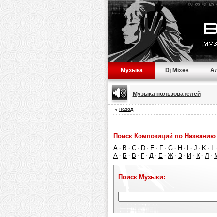
Музыка
Dj Mixes
А
Музыка пользователей
назад
Поиск Композиций по Названию 
A
B
C
D
E
F
G
H
I
J
K
L
·
·
·
·
·
·
·
·
·
·
·
А
Б
В
Г
Д
Е
Ж
З
И
К
Л
·
·
·
·
·
·
·
·
·
·
·
Поиск Музыки: