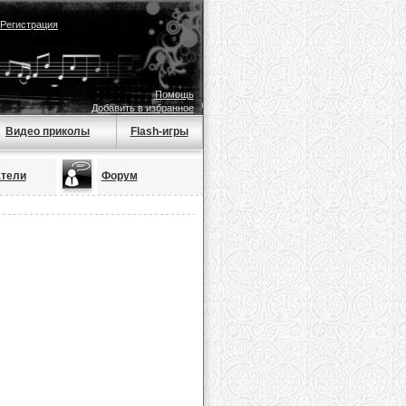
Регистрация
Помощь
Добавить в избранное
Видео приколы
Flash-игры
тели
Форум