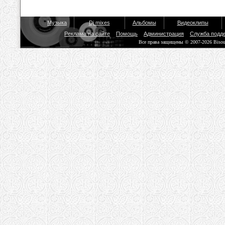
Музыка
Dj mixes
Альбомы
Видеоклипы
Реклама на сайте
Помощь
Администрация
Служба подд
Все права защищены © 2007-2026 Biso