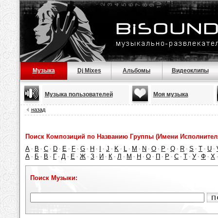
Музыка
Dj Mixes
Альбомы
Видеоклипы
Музыка пользователей
Моя музыка
назад
Поиск Композиций по Названию Группы (Имени Исполнител
A
B
C
D
E
F
G
H
I
J
K
L
M
N
O
P
Q
R
S
T
U
·
·
·
·
·
·
·
·
·
·
·
·
·
·
·
·
·
·
·
·
·
А
Б
В
Г
Д
Е
Ж
З
И
К
Л
М
Н
О
П
Р
С
Т
У
Ф
Х
·
·
·
·
·
·
·
·
·
·
·
·
·
·
·
·
·
·
·
·
Поиск Музыки: