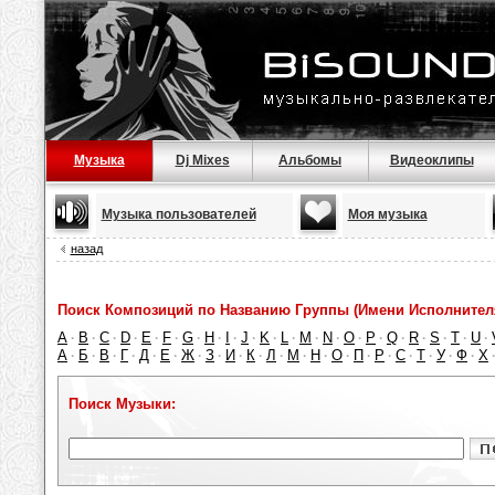
Музыка
Dj Mixes
Альбомы
Видеоклипы
Музыка пользователей
Моя музыка
назад
Поиск Композиций по Названию Группы (Имени Исполнител
A
B
C
D
E
F
G
H
I
J
K
L
M
N
O
P
Q
R
S
T
U
·
·
·
·
·
·
·
·
·
·
·
·
·
·
·
·
·
·
·
·
·
А
Б
В
Г
Д
Е
Ж
З
И
К
Л
М
Н
О
П
Р
С
Т
У
Ф
Х
·
·
·
·
·
·
·
·
·
·
·
·
·
·
·
·
·
·
·
·
Поиск Музыки: