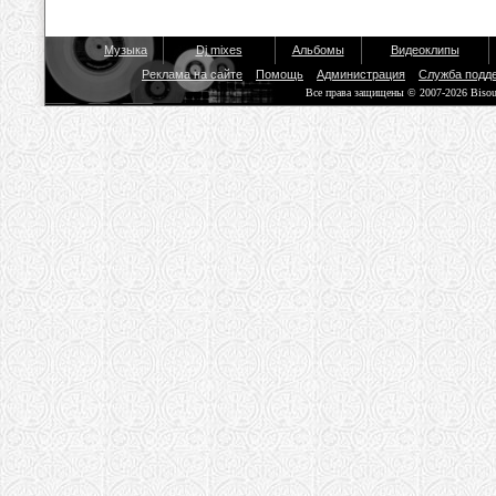
Музыка
Dj mixes
Альбомы
Видеоклипы
Реклама на сайте
Помощь
Администрация
Служба подд
Все права защищены © 2007-2026 Biso