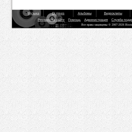
Музыка
Dj mixes
Альбомы
Видеоклипы
Реклама на сайте
Помощь
Администрация
Служба подд
Все права защищены © 2007-2026 Biso