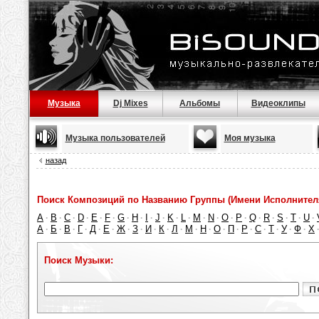
Музыка
Dj Mixes
Альбомы
Видеоклипы
Музыка пользователей
Моя музыка
назад
Поиск Композиций по Названию Группы (Имени Исполнител
A
B
C
D
E
F
G
H
I
J
K
L
M
N
O
P
Q
R
S
T
U
·
·
·
·
·
·
·
·
·
·
·
·
·
·
·
·
·
·
·
·
·
А
Б
В
Г
Д
Е
Ж
З
И
К
Л
М
Н
О
П
Р
С
Т
У
Ф
Х
·
·
·
·
·
·
·
·
·
·
·
·
·
·
·
·
·
·
·
·
Поиск Музыки: