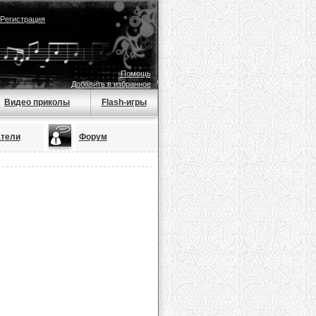
Регистрация
Помощь
Добавить в избранное
Видео приколы
Flash-игры
тели
Форум