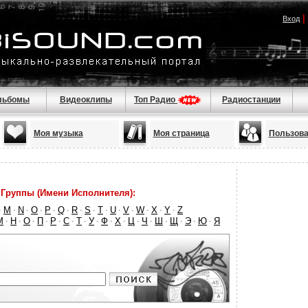
|
Вход
льбомы
Видеоклипы
Топ Радио
Радиостанции
Моя музыка
Моя страница
Пользова
Группы (Имени Исполнителя):
M
N
O
P
Q
R
S
T
U
V
W
X
Y
Z
·
·
·
·
·
·
·
·
·
·
·
·
·
·
М
Н
О
П
Р
С
Т
У
Ф
Х
Ц
Ч
Ш
Щ
Э
Ю
Я
·
·
·
·
·
·
·
·
·
·
·
·
·
·
·
·