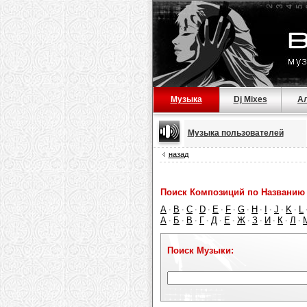
Музыка
Dj Mixes
А
Музыка пользователей
назад
Поиск Композиций по Названию 
A
B
C
D
E
F
G
H
I
J
K
L
·
·
·
·
·
·
·
·
·
·
·
А
Б
В
Г
Д
Е
Ж
З
И
К
Л
·
·
·
·
·
·
·
·
·
·
·
Поиск Музыки: