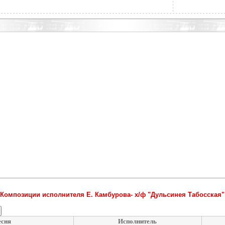
Композиции исполнителя Е. Камбурова- х/ф "Дульсинея Табосская"
сня
Исполнитель