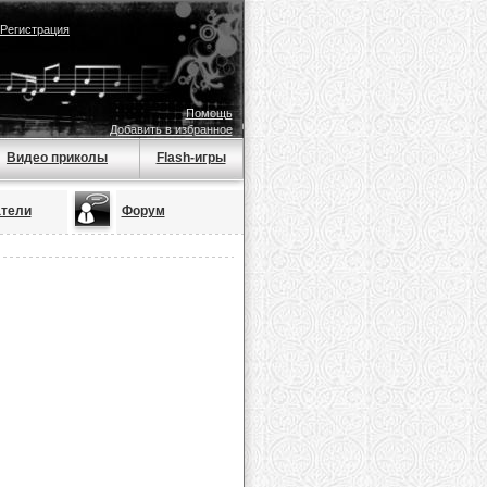
Регистрация
Помощь
Добавить в избранное
Видео приколы
Flash-игры
тели
Форум