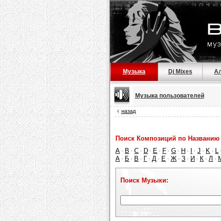
Музыка
Dj Mixes
А
Музыка пользователей
назад
Поиск Композиций по Названию 
A
B
C
D
E
F
G
H
I
J
K
L
·
·
·
·
·
·
·
·
·
·
·
А
Б
В
Г
Д
Е
Ж
З
И
К
Л
·
·
·
·
·
·
·
·
·
·
·
Поиск Музыки: