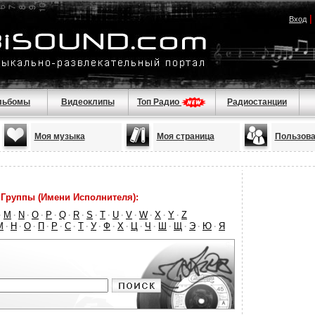
|
Вход
льбомы
Видеоклипы
Топ Радио
Радиостанции
Моя музыка
Моя страница
Пользова
Группы (Имени Исполнителя):
M
N
O
P
Q
R
S
T
U
V
W
X
Y
Z
·
·
·
·
·
·
·
·
·
·
·
·
·
·
М
Н
О
П
Р
С
Т
У
Ф
Х
Ц
Ч
Ш
Щ
Э
Ю
Я
·
·
·
·
·
·
·
·
·
·
·
·
·
·
·
·