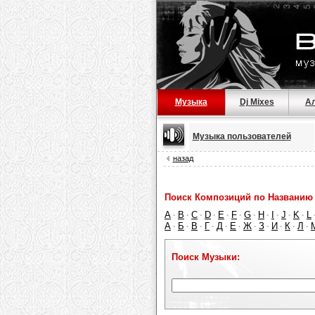
Музыка
Dj Mixes
А
Музыка пользователей
назад
Поиск Композиций по Названию 
A
B
C
D
E
F
G
H
I
J
K
L
·
·
·
·
·
·
·
·
·
·
·
А
Б
В
Г
Д
Е
Ж
З
И
К
Л
·
·
·
·
·
·
·
·
·
·
·
Поиск Музыки: