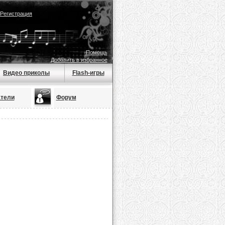
Регистрация
Помощь
Добавить в избранное
Видео приколы
Flash-игры
тели
Форум