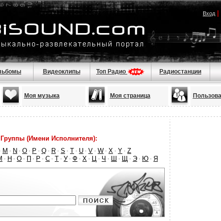
|
Вход
льбомы
Видеоклипы
Топ Радио
Радиостанции
Моя музыка
Моя страница
Пользова
Группы (Имени Исполнителя):
M
N
O
P
Q
R
S
T
U
V
W
X
Y
Z
·
·
·
·
·
·
·
·
·
·
·
·
·
·
М
Н
О
П
Р
С
Т
У
Ф
Х
Ц
Ч
Ш
Щ
Э
Ю
Я
·
·
·
·
·
·
·
·
·
·
·
·
·
·
·
·