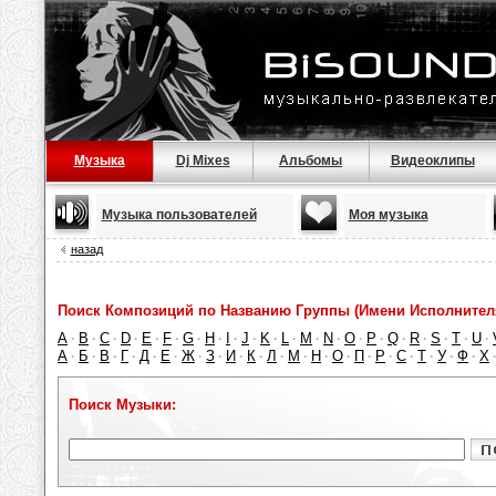
Музыка
Dj Mixes
Альбомы
Видеоклипы
Музыка пользователей
Моя музыка
назад
Поиск Композиций по Названию Группы (Имени Исполнител
A
B
C
D
E
F
G
H
I
J
K
L
M
N
O
P
Q
R
S
T
U
·
·
·
·
·
·
·
·
·
·
·
·
·
·
·
·
·
·
·
·
·
А
Б
В
Г
Д
Е
Ж
З
И
К
Л
М
Н
О
П
Р
С
Т
У
Ф
Х
·
·
·
·
·
·
·
·
·
·
·
·
·
·
·
·
·
·
·
·
Поиск Музыки: