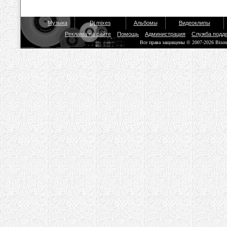
Музыка
Dj mixes
Альбомы
Видеоклипы
Реклама на сайте
Помощь
Администрация
Служба подд
Все права защищены © 2007-2026 Biso