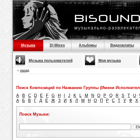
Музыка
Dj Mixes
Альбомы
Видеоклипы
Музыка пользователей
Моя музыка
назад
Поиск Композиций по Названию Группы (Имени Исполнител
A
B
C
D
E
F
G
H
I
J
K
L
M
N
O
P
Q
R
S
T
U
·
·
·
·
·
·
·
·
·
·
·
·
·
·
·
·
·
·
·
·
·
А
Б
В
Г
Д
Е
Ж
З
И
К
Л
М
Н
О
П
Р
С
Т
У
Ф
Х
·
·
·
·
·
·
·
·
·
·
·
·
·
·
·
·
·
·
·
·
Поиск Музыки: