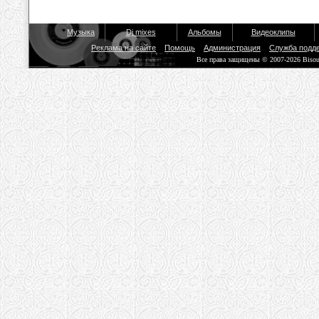
Музыка
Dj mixes
Альбомы
Видеоклипы
Реклама на сайте
Помощь
Администрация
Служба подд
Все права защищены © 2007-2026 Biso