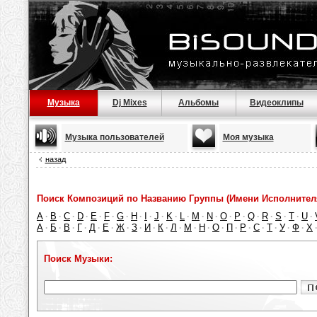
Музыка
Dj Mixes
Альбомы
Видеоклипы
Музыка пользователей
Моя музыка
назад
Поиск Композиций по Названию Группы (Имени Исполнител
A
B
C
D
E
F
G
H
I
J
K
L
M
N
O
P
Q
R
S
T
U
·
·
·
·
·
·
·
·
·
·
·
·
·
·
·
·
·
·
·
·
·
А
Б
В
Г
Д
Е
Ж
З
И
К
Л
М
Н
О
П
Р
С
Т
У
Ф
Х
·
·
·
·
·
·
·
·
·
·
·
·
·
·
·
·
·
·
·
·
Поиск Музыки: