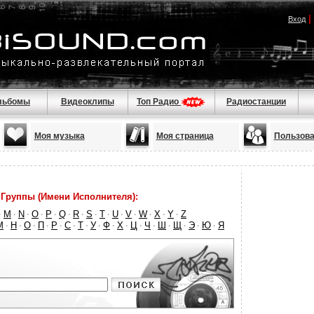
|
Вход
льбомы
Видеоклипы
Топ Радио
Радиостанции
Моя музыка
Моя страница
Пользова
Группы (Имени Исполнителя):
M
N
O
P
Q
R
S
T
U
V
W
X
Y
Z
·
·
·
·
·
·
·
·
·
·
·
·
·
·
М
Н
О
П
Р
С
Т
У
Ф
Х
Ц
Ч
Ш
Щ
Э
Ю
Я
·
·
·
·
·
·
·
·
·
·
·
·
·
·
·
·