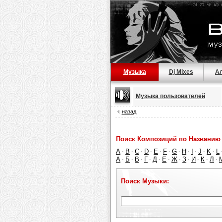
Музыка
Dj Mixes
А
Музыка пользователей
назад
Поиск Композиций по Названию 
A
B
C
D
E
F
G
H
I
J
K
L
·
·
·
·
·
·
·
·
·
·
·
А
Б
В
Г
Д
Е
Ж
З
И
К
Л
·
·
·
·
·
·
·
·
·
·
·
Поиск Музыки: