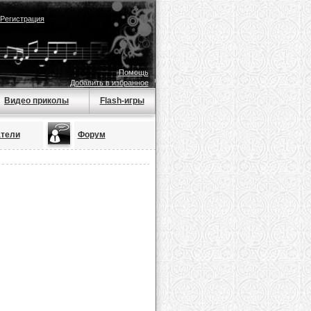
Регистрация
Помощь
Добавить в избранное
Видео приколы
Flash-игры
тели
Форум