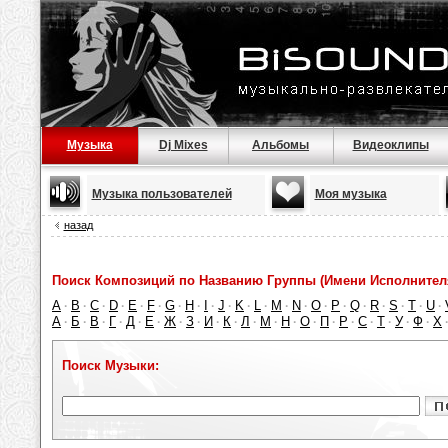
Музыка
Dj Mixes
Альбомы
Видеоклипы
Музыка пользователей
Моя музыка
назад
Поиск Композиций по Названию Группы (Имени Исполнител
A
B
C
D
E
F
G
H
I
J
K
L
M
N
O
P
Q
R
S
T
U
·
·
·
·
·
·
·
·
·
·
·
·
·
·
·
·
·
·
·
·
·
А
Б
В
Г
Д
Е
Ж
З
И
К
Л
М
Н
О
П
Р
С
Т
У
Ф
Х
·
·
·
·
·
·
·
·
·
·
·
·
·
·
·
·
·
·
·
·
Поиск Музыки: