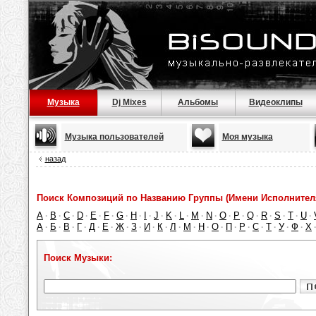
Музыка
Dj Mixes
Альбомы
Видеоклипы
Музыка пользователей
Моя музыка
назад
Поиск Композиций по Названию Группы (Имени Исполнител
A
B
C
D
E
F
G
H
I
J
K
L
M
N
O
P
Q
R
S
T
U
·
·
·
·
·
·
·
·
·
·
·
·
·
·
·
·
·
·
·
·
·
А
Б
В
Г
Д
Е
Ж
З
И
К
Л
М
Н
О
П
Р
С
Т
У
Ф
Х
·
·
·
·
·
·
·
·
·
·
·
·
·
·
·
·
·
·
·
·
Поиск Музыки: