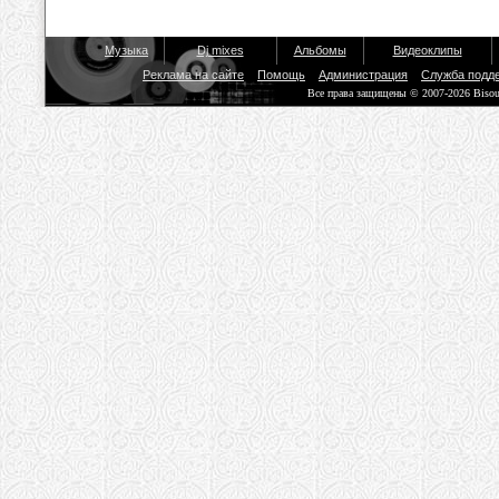
Музыка
Dj mixes
Альбомы
Видеоклипы
Реклама на сайте
Помощь
Администрация
Служба подд
Все права защищены © 2007-2026 Biso