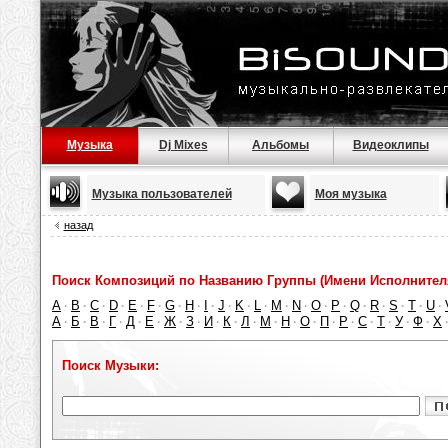
Музыка
Dj Mixes
Альбомы
Видеоклипы
Музыка пользователей
Моя музыка
назад
Поиск Композиций по Названию Группы (Имени Исполнител
A
B
C
D
E
F
G
H
I
J
K
L
M
N
O
P
Q
R
S
T
U
·
·
·
·
·
·
·
·
·
·
·
·
·
·
·
·
·
·
·
·
·
А
Б
В
Г
Д
Е
Ж
З
И
К
Л
М
Н
О
П
Р
С
Т
У
Ф
Х
·
·
·
·
·
·
·
·
·
·
·
·
·
·
·
·
·
·
·
·
Поиск Музыки: