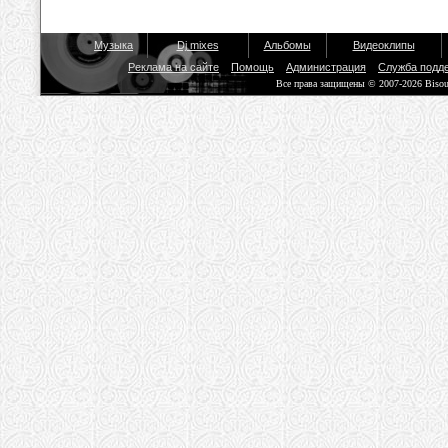
Музыка
Dj mixes
Альбомы
Видеоклипы
Реклама на сайте
Помощь
Администрация
Служба подд
Все права защищены © 2007-2026 Biso