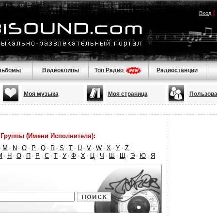
|
Вход
льбомы
Видеоклипы
Топ Радио
Радиостанции
Моя музыка
Моя страница
Пользова
Группы (Имени Исполнителя):
M
N
O
P
Q
R
S
T
U
V
W
X
Y
Z
·
·
·
·
·
·
·
·
·
·
·
·
·
·
М
Н
О
П
Р
С
Т
У
Ф
Х
Ц
Ч
Ш
Щ
Э
Ю
Я
·
·
·
·
·
·
·
·
·
·
·
·
·
·
·
·