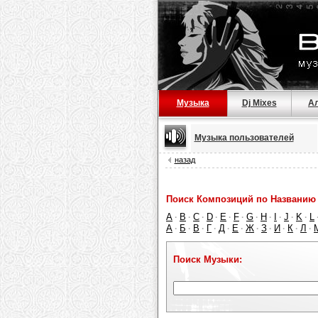
Музыка
Dj Mixes
А
Музыка пользователей
назад
Поиск Композиций по Названию 
A
B
C
D
E
F
G
H
I
J
K
L
·
·
·
·
·
·
·
·
·
·
·
А
Б
В
Г
Д
Е
Ж
З
И
К
Л
·
·
·
·
·
·
·
·
·
·
·
Поиск Музыки: