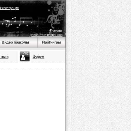
Регистрация
Помощь
Добавить в избранное
Видео приколы
Flash-игры
тели
Форум