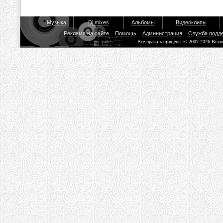
Музыка
Dj mixes
Альбомы
Видеоклипы
Реклама на сайте
Помощь
Администрация
Служба подд
Все права защищены © 2007-2026 Biso