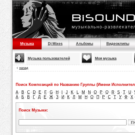
Музыка
Dj Mixes
Альбомы
Видеоклипы
Музыка пользователей
Моя музыка
назад
Поиск Композиций по Названию Группы (Имени Исполнител
A
B
C
D
E
F
G
H
I
J
K
L
M
N
O
P
Q
R
S
T
U
·
·
·
·
·
·
·
·
·
·
·
·
·
·
·
·
·
·
·
·
·
А
Б
В
Г
Д
Е
Ж
З
И
К
Л
М
Н
О
П
Р
С
Т
У
Ф
Х
·
·
·
·
·
·
·
·
·
·
·
·
·
·
·
·
·
·
·
·
Поиск Музыки: