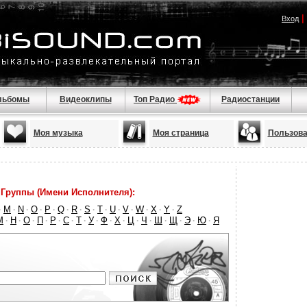
|
Вход
льбомы
Видеоклипы
Топ Радио
Радиостанции
Моя музыка
Моя страница
Пользова
Группы (Имени Исполнителя):
M
N
O
P
Q
R
S
T
U
V
W
X
Y
Z
·
·
·
·
·
·
·
·
·
·
·
·
·
·
М
Н
О
П
Р
С
Т
У
Ф
Х
Ц
Ч
Ш
Щ
Э
Ю
Я
·
·
·
·
·
·
·
·
·
·
·
·
·
·
·
·