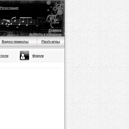
Регистрация
Помощь
Добавить в избранное
Видео приколы
Flash-игры
тели
Форум