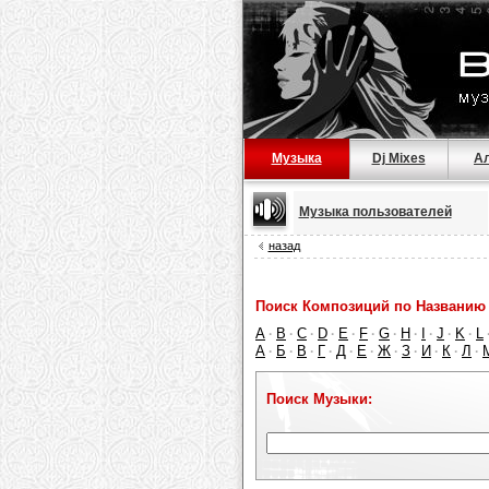
Музыка
Dj Mixes
А
Музыка пользователей
назад
Поиск Композиций по Названию 
A
B
C
D
E
F
G
H
I
J
K
L
·
·
·
·
·
·
·
·
·
·
·
А
Б
В
Г
Д
Е
Ж
З
И
К
Л
·
·
·
·
·
·
·
·
·
·
·
Поиск Музыки: