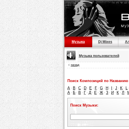
Музыка
Dj Mixes
А
Музыка пользователей
назад
Поиск Композиций по Названию 
A
B
C
D
E
F
G
H
I
J
K
L
·
·
·
·
·
·
·
·
·
·
·
А
Б
В
Г
Д
Е
Ж
З
И
К
Л
·
·
·
·
·
·
·
·
·
·
·
Поиск Музыки: