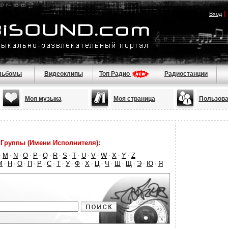
|
Вход
льбомы
Видеоклипы
Топ Радио
Радиостанции
Моя музыка
Моя страница
Пользова
Группы (Имени Исполнителя):
M
N
O
P
Q
R
S
T
U
V
W
X
Y
Z
·
·
·
·
·
·
·
·
·
·
·
·
·
·
М
Н
О
П
Р
С
Т
У
Ф
Х
Ц
Ч
Ш
Щ
Э
Ю
Я
·
·
·
·
·
·
·
·
·
·
·
·
·
·
·
·