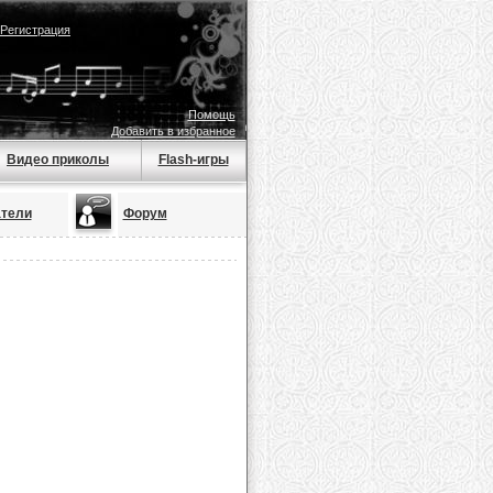
Регистрация
Помощь
Добавить в избранное
Видео приколы
Flash-игры
тели
Форум