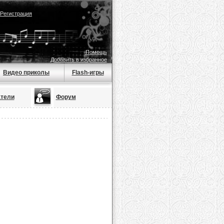
Регистрация
Помощь
Добавить в избранное
Видео приколы
Flash-игры
тели
Форум