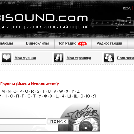
|
Вход
льбомы
Видеоклипы
Топ Радио
Радиостанции
Моя музыка
Моя страница
Пользова
Группы (Имени Исполнителя):
M
N
O
P
Q
R
S
T
U
V
W
X
Y
Z
·
·
·
·
·
·
·
·
·
·
·
·
·
·
М
Н
О
П
Р
С
Т
У
Ф
Х
Ц
Ч
Ш
Щ
Э
Ю
Я
·
·
·
·
·
·
·
·
·
·
·
·
·
·
·
·