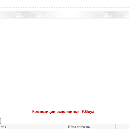
Композиции исполнителя F.Goya -
сня
Исполнитель