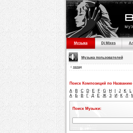
Музыка
Dj Mixes
А
Музыка пользователей
назад
Поиск Композиций по Названию 
A
B
C
D
E
F
G
H
I
J
K
L
·
·
·
·
·
·
·
·
·
·
·
А
Б
В
Г
Д
Е
Ж
З
И
К
Л
·
·
·
·
·
·
·
·
·
·
·
Поиск Музыки: