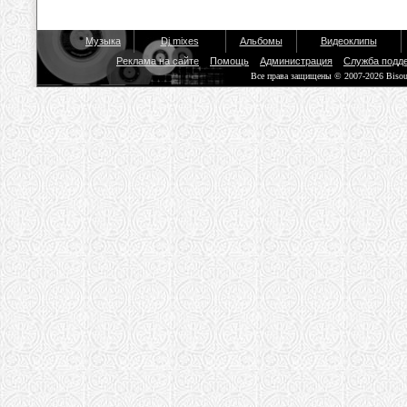
Музыка
Dj mixes
Альбомы
Видеоклипы
Реклама на сайте
Помощь
Администрация
Служба подд
Все права защищены © 2007-2026 Biso