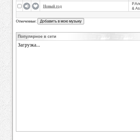
Р.Ал
Новый год
& As
Отмеченные:
Популярное в сети