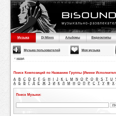
Музыка
Dj Mixes
Альбомы
Видеоклипы
Музыка пользователей
Моя музыка
назад
Поиск Композиций по Названию Группы (Имени Исполнител
A
B
C
D
E
F
G
H
I
J
K
L
M
N
O
P
Q
R
S
T
U
·
·
·
·
·
·
·
·
·
·
·
·
·
·
·
·
·
·
·
·
·
А
Б
В
Г
Д
Е
Ж
З
И
К
Л
М
Н
О
П
Р
С
Т
У
Ф
Х
·
·
·
·
·
·
·
·
·
·
·
·
·
·
·
·
·
·
·
·
Поиск Музыки: