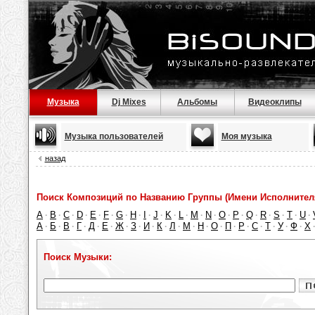
Музыка
Dj Mixes
Альбомы
Видеоклипы
Музыка пользователей
Моя музыка
назад
Поиск Композиций по Названию Группы (Имени Исполнител
A
B
C
D
E
F
G
H
I
J
K
L
M
N
O
P
Q
R
S
T
U
·
·
·
·
·
·
·
·
·
·
·
·
·
·
·
·
·
·
·
·
·
А
Б
В
Г
Д
Е
Ж
З
И
К
Л
М
Н
О
П
Р
С
Т
У
Ф
Х
·
·
·
·
·
·
·
·
·
·
·
·
·
·
·
·
·
·
·
·
Поиск Музыки: