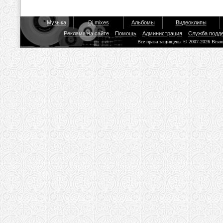
Музыка
Dj mixes
Альбомы
Видеоклипы
Реклама на сайте
Помощь
Администрация
Служба подд
Все права защищены © 2007-2026 Biso