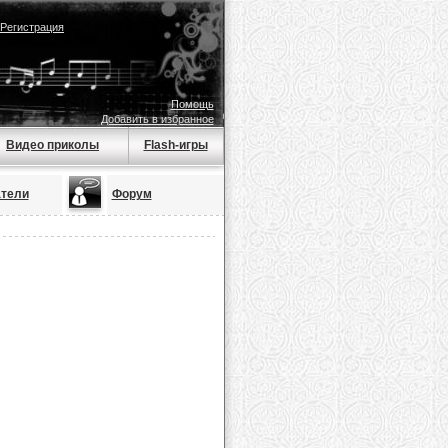
Регистрация
Помощь
Добавить в избранное
Видео приколы
Flash-игры
тели
Форум