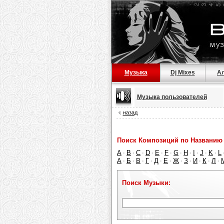
Музыка
Dj Mixes
А
Музыка пользователей
назад
Поиск Композиций по Названию 
A
B
C
D
E
F
G
H
I
J
K
L
·
·
·
·
·
·
·
·
·
·
·
А
Б
В
Г
Д
Е
Ж
З
И
К
Л
·
·
·
·
·
·
·
·
·
·
·
Поиск Музыки: