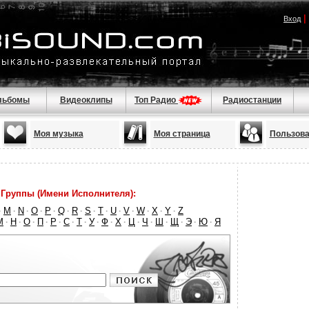
|
Вход
льбомы
Видеоклипы
Топ Радио
Радиостанции
Моя музыка
Моя страница
Пользова
Группы (Имени Исполнителя):
M
N
O
P
Q
R
S
T
U
V
W
X
Y
Z
·
·
·
·
·
·
·
·
·
·
·
·
·
·
М
Н
О
П
Р
С
Т
У
Ф
Х
Ц
Ч
Ш
Щ
Э
Ю
Я
·
·
·
·
·
·
·
·
·
·
·
·
·
·
·
·