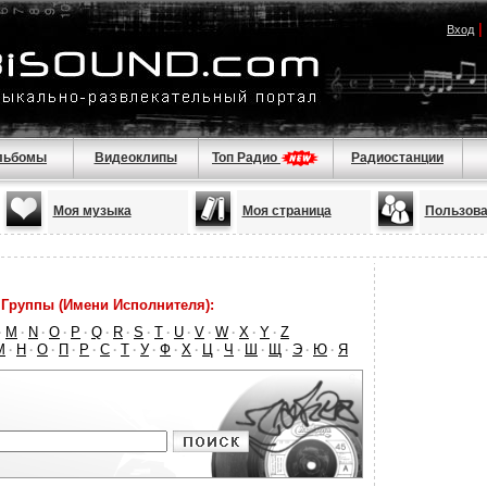
|
Вход
льбомы
Видеоклипы
Топ Радио
Радиостанции
Моя музыка
Моя страница
Пользова
Группы (Имени Исполнителя):
M
N
O
P
Q
R
S
T
U
V
W
X
Y
Z
·
·
·
·
·
·
·
·
·
·
·
·
·
·
М
Н
О
П
Р
С
Т
У
Ф
Х
Ц
Ч
Ш
Щ
Э
Ю
Я
·
·
·
·
·
·
·
·
·
·
·
·
·
·
·
·