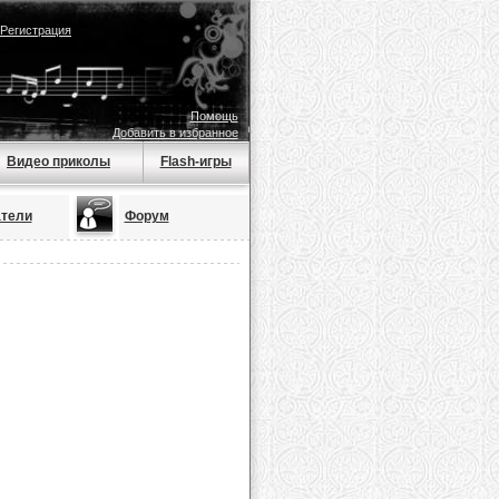
Регистрация
Помощь
Добавить в избранное
Видео приколы
Flash-игры
тели
Форум