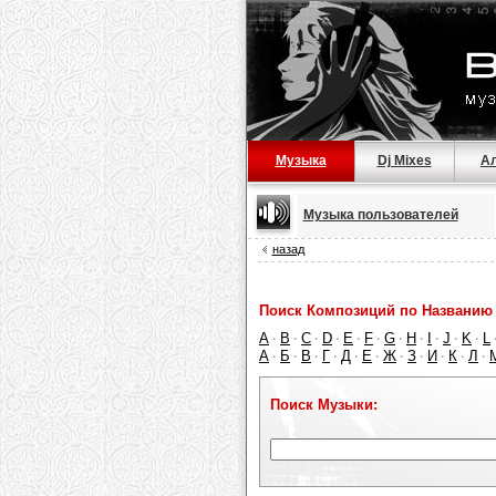
Музыка
Dj Mixes
А
Музыка пользователей
назад
Поиск Композиций по Названию 
A
B
C
D
E
F
G
H
I
J
K
L
·
·
·
·
·
·
·
·
·
·
·
А
Б
В
Г
Д
Е
Ж
З
И
К
Л
·
·
·
·
·
·
·
·
·
·
·
Поиск Музыки: