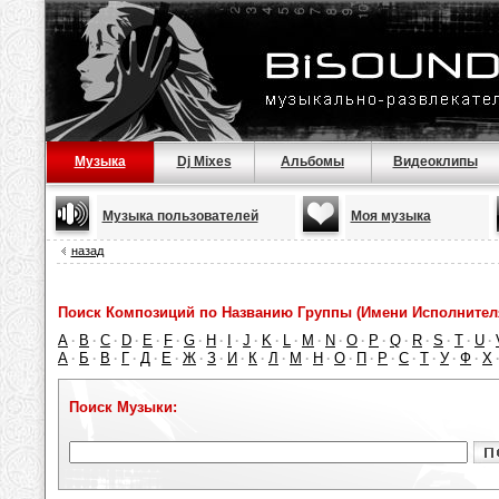
Музыка
Dj Mixes
Альбомы
Видеоклипы
Музыка пользователей
Моя музыка
назад
Поиск Композиций по Названию Группы (Имени Исполнител
A
B
C
D
E
F
G
H
I
J
K
L
M
N
O
P
Q
R
S
T
U
·
·
·
·
·
·
·
·
·
·
·
·
·
·
·
·
·
·
·
·
·
А
Б
В
Г
Д
Е
Ж
З
И
К
Л
М
Н
О
П
Р
С
Т
У
Ф
Х
·
·
·
·
·
·
·
·
·
·
·
·
·
·
·
·
·
·
·
·
Поиск Музыки: