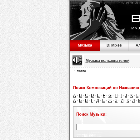
Музыка
Dj Mixes
А
Музыка пользователей
назад
Поиск Композиций по Названию 
A
B
C
D
E
F
G
H
I
J
K
L
·
·
·
·
·
·
·
·
·
·
·
А
Б
В
Г
Д
Е
Ж
З
И
К
Л
·
·
·
·
·
·
·
·
·
·
·
Поиск Музыки: