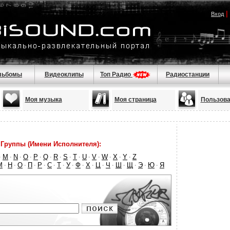
|
Вход
льбомы
Видеоклипы
Топ Радио
Радиостанции
Моя музыка
Моя страница
Пользова
Группы (Имени Исполнителя):
M
N
O
P
Q
R
S
T
U
V
W
X
Y
Z
·
·
·
·
·
·
·
·
·
·
·
·
·
·
М
Н
О
П
Р
С
Т
У
Ф
Х
Ц
Ч
Ш
Щ
Э
Ю
Я
·
·
·
·
·
·
·
·
·
·
·
·
·
·
·
·