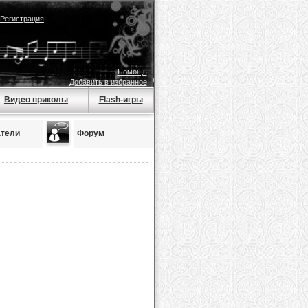
Регистрация
Помощь
Добавить в избранное
Видео приколы
Flash-игры
тели
Форум