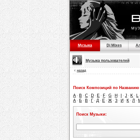
Музыка
Dj Mixes
А
Музыка пользователей
назад
Поиск Композиций по Названию 
A
B
C
D
E
F
G
H
I
J
K
L
·
·
·
·
·
·
·
·
·
·
·
А
Б
В
Г
Д
Е
Ж
З
И
К
Л
·
·
·
·
·
·
·
·
·
·
·
Поиск Музыки: