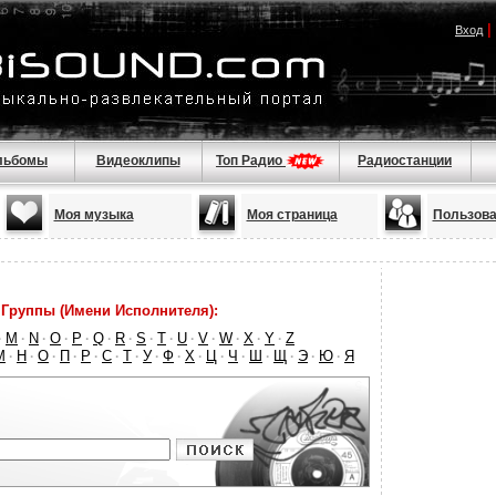
|
Вход
льбомы
Видеоклипы
Топ Радио
Радиостанции
Моя музыка
Моя страница
Пользова
Группы (Имени Исполнителя):
M
N
O
P
Q
R
S
T
U
V
W
X
Y
Z
·
·
·
·
·
·
·
·
·
·
·
·
·
·
М
Н
О
П
Р
С
Т
У
Ф
Х
Ц
Ч
Ш
Щ
Э
Ю
Я
·
·
·
·
·
·
·
·
·
·
·
·
·
·
·
·