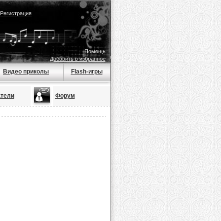
Регистрация
Помощь
Добавить в избранное
Видео приколы
Flash-игры
тели
Форум