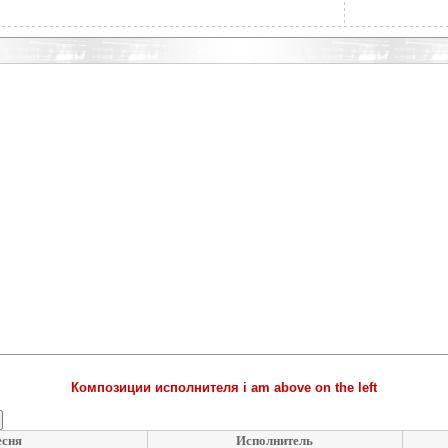
Композиции исполнителя i am above on the left
есня
Исполнитель