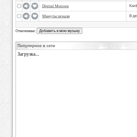
Digital Motown
Kard
Минуты печали
В д
Отмеченные:
Популярное в сети