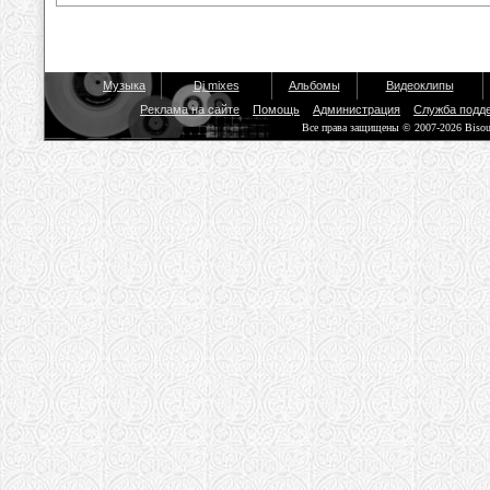
Музыка
Dj mixes
Альбомы
Видеоклипы
Реклама на сайте
Помощь
Администрация
Служба подд
Все права защищены © 2007-2026 Biso