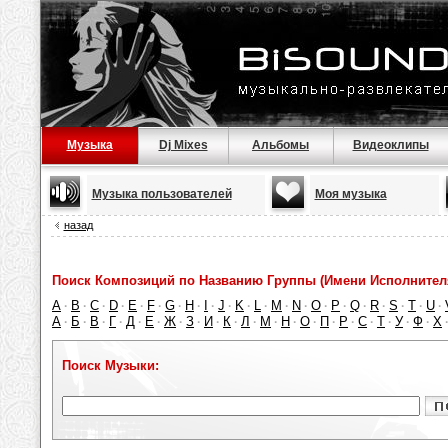
Музыка
Dj Mixes
Альбомы
Видеоклипы
Музыка пользователей
Моя музыка
назад
Поиск Композиций по Названию Группы (Имени Исполнител
A
B
C
D
E
F
G
H
I
J
K
L
M
N
O
P
Q
R
S
T
U
·
·
·
·
·
·
·
·
·
·
·
·
·
·
·
·
·
·
·
·
·
А
Б
В
Г
Д
Е
Ж
З
И
К
Л
М
Н
О
П
Р
С
Т
У
Ф
Х
·
·
·
·
·
·
·
·
·
·
·
·
·
·
·
·
·
·
·
·
Поиск Музыки: