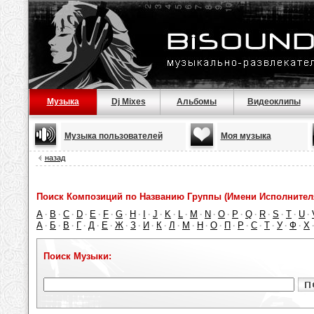
Музыка
Dj Mixes
Альбомы
Видеоклипы
Музыка пользователей
Моя музыка
назад
Поиск Композиций по Названию Группы (Имени Исполнител
A
B
C
D
E
F
G
H
I
J
K
L
M
N
O
P
Q
R
S
T
U
·
·
·
·
·
·
·
·
·
·
·
·
·
·
·
·
·
·
·
·
·
А
Б
В
Г
Д
Е
Ж
З
И
К
Л
М
Н
О
П
Р
С
Т
У
Ф
Х
·
·
·
·
·
·
·
·
·
·
·
·
·
·
·
·
·
·
·
·
Поиск Музыки: