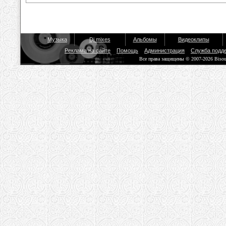
Музыка
Dj mixes
Альбомы
Видеоклипы
Реклама на сайте
Помощь
Администрация
Служба подд
Все права защищены © 2007-2026 Biso