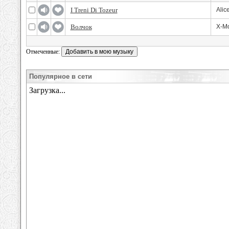
I Treni Di Tozeur
Alic
Волчок
X-Mo
Отмеченные:
Популярное в сети