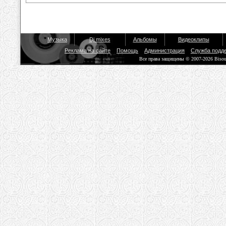
Музыка
Dj mixes
Альбомы
Видеоклипы
Реклама на сайте
Помощь
Администрация
Служба подд
Все права защищены © 2007-2026 Biso