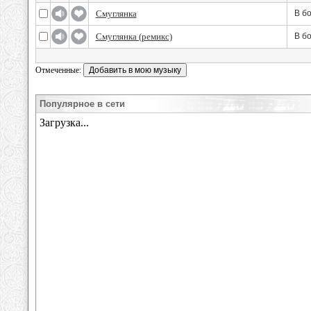
Смуглянка
В бо
Смуглянка (ремикс)
В бо
Отмеченные:
Популярное в сети