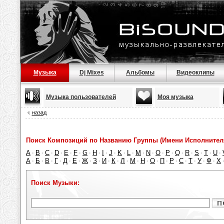
Музыка
Dj Mixes
Альбомы
Видеоклипы
Музыка пользователей
Моя музыка
назад
Поиск Композиций по Названию Группы (Имени Исполнител
A
B
C
D
E
F
G
H
I
J
K
L
M
N
O
P
Q
R
S
T
U
·
·
·
·
·
·
·
·
·
·
·
·
·
·
·
·
·
·
·
·
·
А
Б
В
Г
Д
Е
Ж
З
И
К
Л
М
Н
О
П
Р
С
Т
У
Ф
Х
·
·
·
·
·
·
·
·
·
·
·
·
·
·
·
·
·
·
·
·
Поиск Музыки: