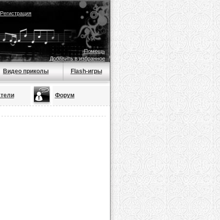
Регистрация
Помощь
Добавить в избранное
Видео приколы
Flash-игры
тели
Форум