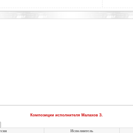
Композиции исполнителя Малахов З.
есня
Исполнитель