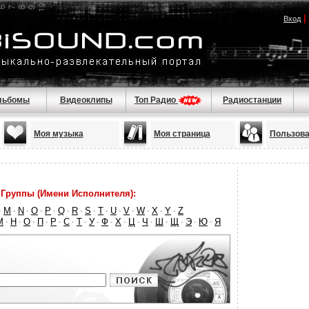
|
Вход
льбомы
Видеоклипы
Топ Радио
Радиостанции
Моя музыка
Моя страница
Пользова
Группы (Имени Исполнителя):
M
N
O
P
Q
R
S
T
U
V
W
X
Y
Z
·
·
·
·
·
·
·
·
·
·
·
·
·
·
М
Н
О
П
Р
С
Т
У
Ф
Х
Ц
Ч
Ш
Щ
Э
Ю
Я
·
·
·
·
·
·
·
·
·
·
·
·
·
·
·
·