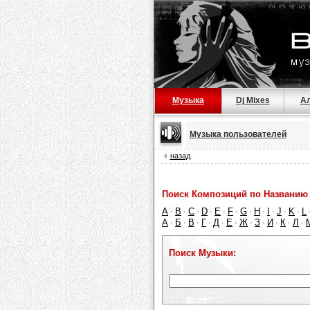
Музыка
Dj Mixes
А
Музыка пользователей
назад
Поиск Композиций по Названию 
A
B
C
D
E
F
G
H
I
J
K
L
·
·
·
·
·
·
·
·
·
·
·
А
Б
В
Г
Д
Е
Ж
З
И
К
Л
·
·
·
·
·
·
·
·
·
·
·
Поиск Музыки: