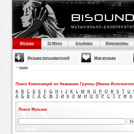
Музыка
Dj Mixes
Альбомы
Видеоклипы
Музыка пользователей
Моя музыка
назад
Поиск Композиций по Названию Группы (Имени Исполнител
A
B
C
D
E
F
G
H
I
J
K
L
M
N
O
P
Q
R
S
T
U
·
·
·
·
·
·
·
·
·
·
·
·
·
·
·
·
·
·
·
·
·
А
Б
В
Г
Д
Е
Ж
З
И
К
Л
М
Н
О
П
Р
С
Т
У
Ф
Х
·
·
·
·
·
·
·
·
·
·
·
·
·
·
·
·
·
·
·
·
Поиск Музыки: