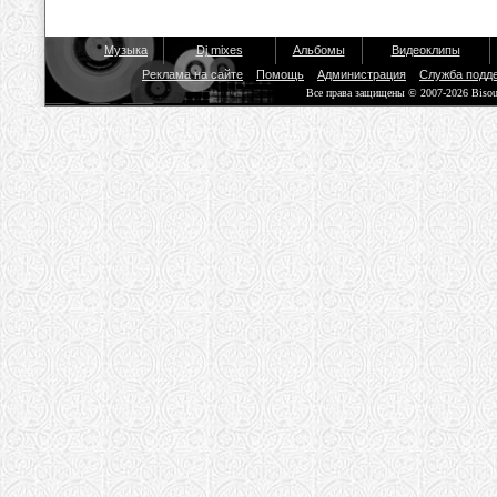
Музыка
Dj mixes
Альбомы
Видеоклипы
Реклама на сайте
Помощь
Администрация
Служба подд
Все права защищены © 2007-2026 Biso